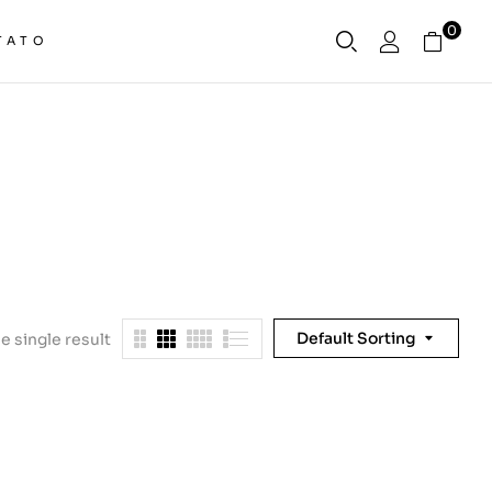
0
TATO
Default Sorting
e single result