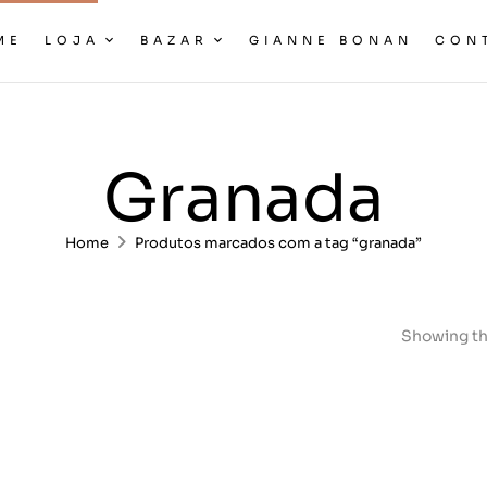
ME
LOJA
BAZAR
GIANNE BONAN
CON
Granada
Home
Produtos marcados com a tag “granada”
Showing th