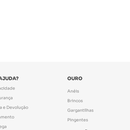
 AJUDA?
OURO
vacidade
Anéis
gurança
Brincos
ca e Devolução
Gargantilhas
gamento
Pingentes
rega