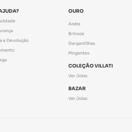
 AJUDA?
OURO
vacidade
Anéis
gurança
Brincos
ca e Devolução
Gargantilhas
gamento
Pingentes
rega
COLEÇÃO VILLATI
Ver Joias
BAZAR
Ver Joias