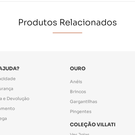
Produtos Relacionados
 AJUDA?
OURO
vacidade
Anéis
gurança
Brincos
ca e Devolução
Gargantilhas
gamento
Pingentes
rega
COLEÇÃO VILLATI
Ver Joias