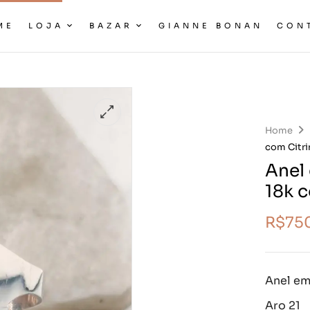
ME
LOJA
BAZAR
GIANNE BONAN
CON
Home
com Citr
Anel
18k 
R$
75
Anel em
Aro 21