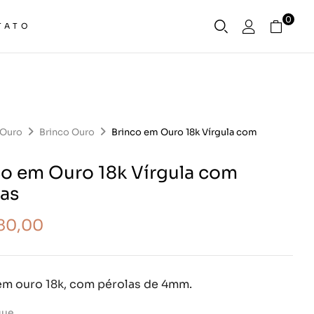
0
TATO
Ouro
Brinco Ouro
Brinco em Ouro 18k Vírgula com
co em Ouro 18k Vírgula com
las
980,00
em ouro 18k, com pérolas de 4mm.
que