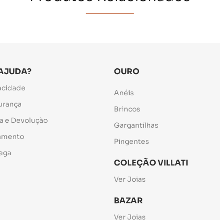
 AJUDA?
OURO
vacidade
Anéis
gurança
Brincos
ca e Devolução
Gargantilhas
gamento
Pingentes
rega
COLEÇÃO VILLATI
Ver Joias
BAZAR
Ver Joias