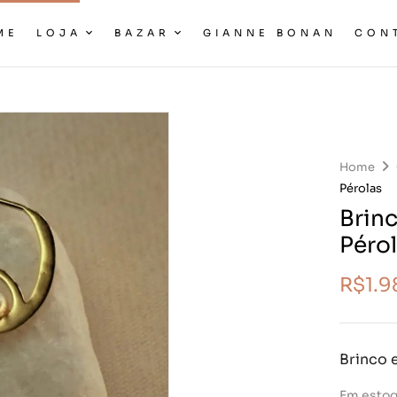
ME
LOJA
BAZAR
GIANNE BONAN
CON
Home
Pérolas
Brin
Péro
R$
1.
Brinco 
Em esto