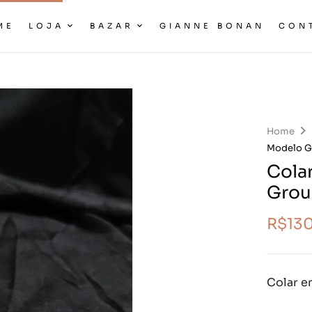
ME
LOJA
BAZAR
GIANNE BONAN
CON
Home
Modelo G
Cola
Grou
R$
13
Colar e