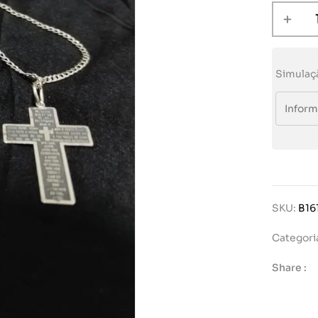
Simulaç
SKU:
B16
Categori
Share :