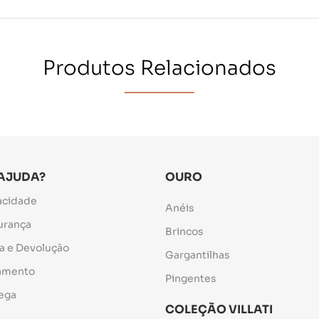
Produtos Relacionados
 AJUDA?
OURO
vacidade
Anéis
gurança
Brincos
ca e Devolução
Gargantilhas
gamento
Pingentes
rega
COLEÇÃO VILLATI