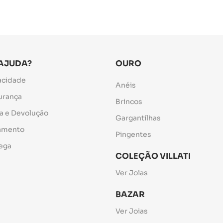
 AJUDA?
OURO
vacidade
Anéis
gurança
Brincos
ca e Devolução
Gargantilhas
gamento
Pingentes
rega
COLEÇÃO VILLATI
Ver Joias
BAZAR
Ver Joias