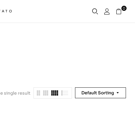
0
TATO
Default Sorting
e single result