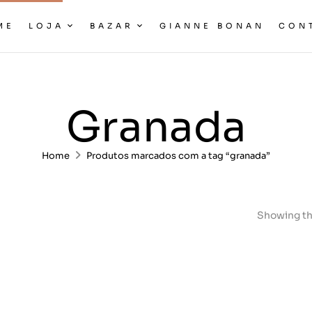
ME
LOJA
BAZAR
GIANNE BONAN
CON
Granada
Home
Produtos marcados com a tag “granada”
Showing th