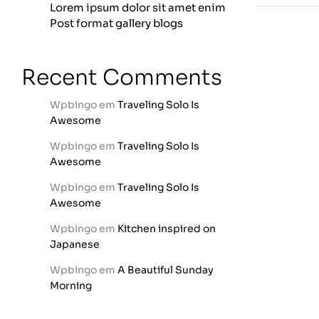
Lorem ipsum dolor sit amet enim
Post format gallery blogs
Recent Comments
Wpbingo
em
Traveling Solo Is
Awesome
Wpbingo
em
Traveling Solo Is
Awesome
Wpbingo
em
Traveling Solo Is
Awesome
Wpbingo
em
Kitchen inspired on
Japanese
Wpbingo
em
A Beautiful Sunday
Morning