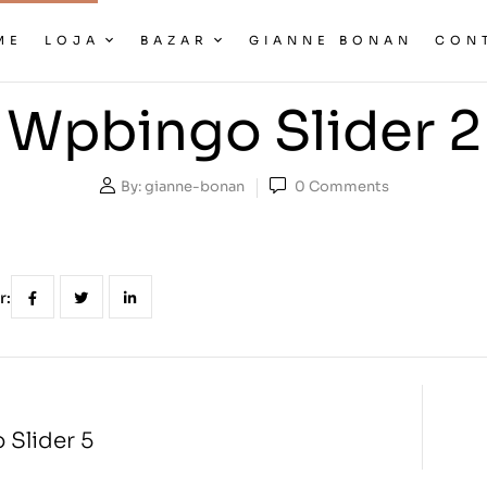
ME
LOJA
BAZAR
GIANNE BONAN
CON
Wpbingo Slider 2
By:
gianne-bonan
0
Comments
r:
Slider 5