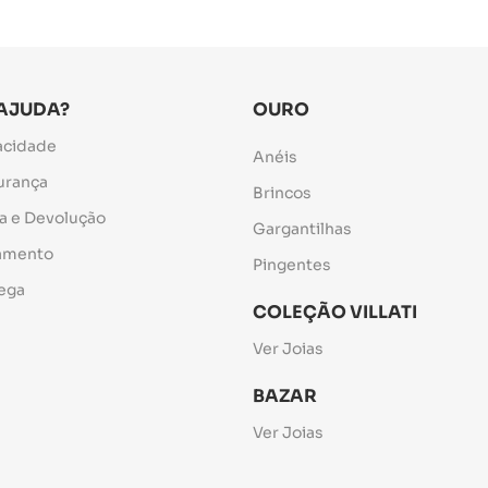
 AJUDA?
OURO
vacidade
Anéis
gurança
Brincos
ca e Devolução
Gargantilhas
gamento
Pingentes
rega
COLEÇÃO VILLATI
Ver Joias
BAZAR
Ver Joias