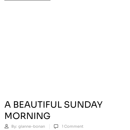
A BEAUTIFUL SUNDAY
MORNING
By:
gianne-bonan
1
Comment