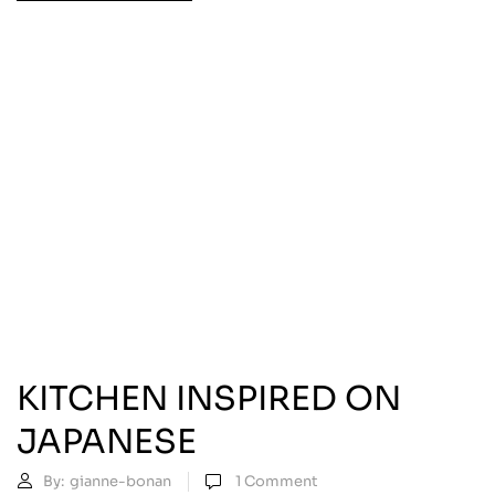
KITCHEN INSPIRED ON
JAPANESE
By:
gianne-bonan
1
Comment