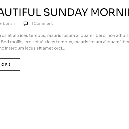
EAUTIFUL SUNDAY MORN
e-bonan
1
Comment
eros et ultrices tempus, mauris ipsum aliquam libero, non adipi
i. Sed mollis, eros et ultrices tempus, mauris ipsum aliquam liber
c interdum lacus sit amet orci....
MORE