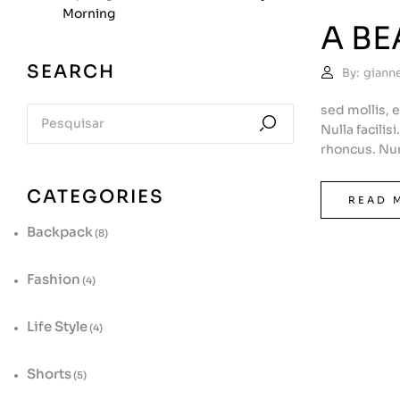
Morning
A B
SEARCH
By:
giann
sed mollis, 
Nulla facilis
rhoncus. Nun
CATEGORIES
READ 
Backpack
(8)
Fashion
(4)
Life Style
(4)
Shorts
(5)