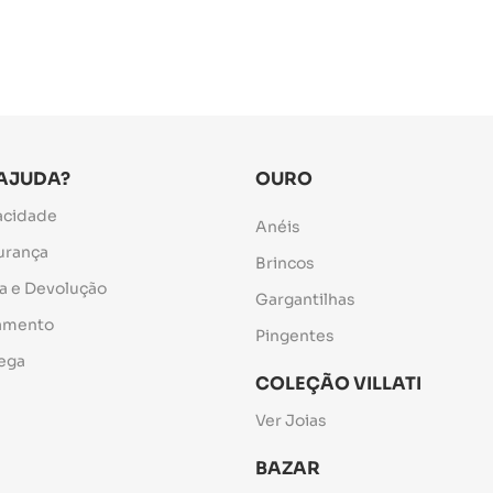
 AJUDA?
OURO
vacidade
Anéis
gurança
Brincos
ca e Devolução
Gargantilhas
gamento
Pingentes
rega
COLEÇÃO VILLATI
Ver Joias
BAZAR