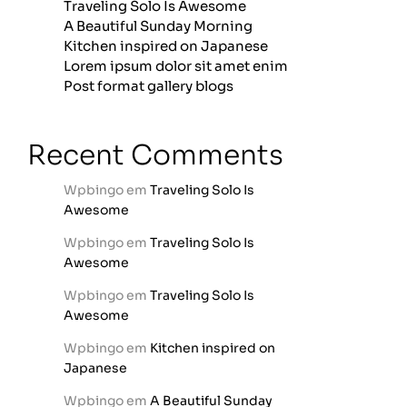
Traveling Solo Is Awesome
A Beautiful Sunday Morning
Kitchen inspired on Japanese
Lorem ipsum dolor sit amet enim
Post format gallery blogs
Recent Comments
Wpbingo
em
Traveling Solo Is
Awesome
Wpbingo
em
Traveling Solo Is
Awesome
Wpbingo
em
Traveling Solo Is
Awesome
Wpbingo
em
Kitchen inspired on
Japanese
Wpbingo
em
A Beautiful Sunday