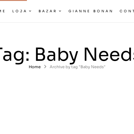
ME
LOJA
BAZAR
GIANNE BONAN
CON
Tag:
Baby Need
Home
Archive by tag "Baby Needs"